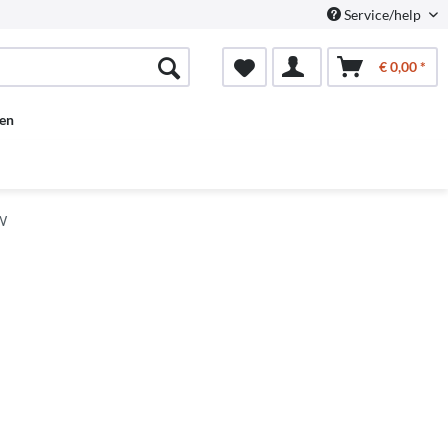
Service/help
€ 0,00 *
en
VW