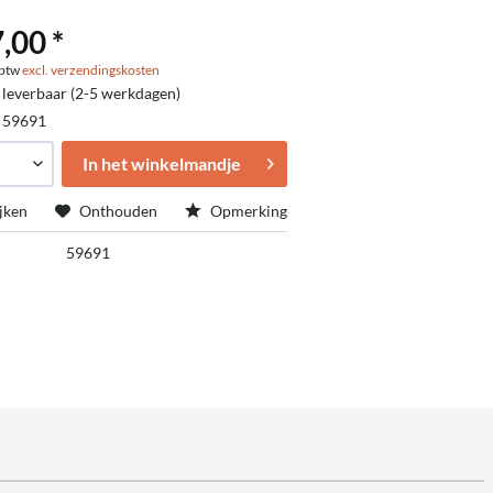
,00 *
. btw
excl. verzendingskosten
 leverbaar (2-5 werkdagen)
:
59691
In het winkelmandje
jken
Onthouden
Opmerking
59691