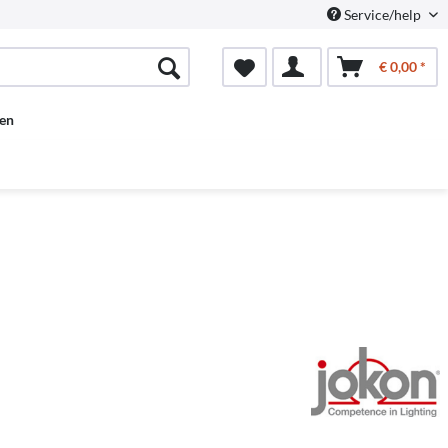
Service/help
€ 0,00 *
en