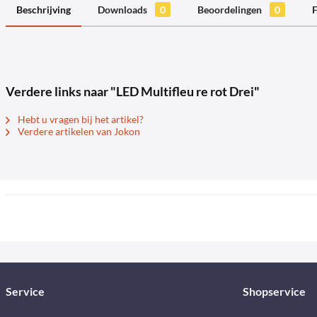
Beschrijving
Downloads
0
Beoordelingen
0
F
Verdere links naar "LED Multifleu re rot Drei"
Hebt u vragen bij het artikel?
Verdere artikelen van Jokon
Service
Shopservice