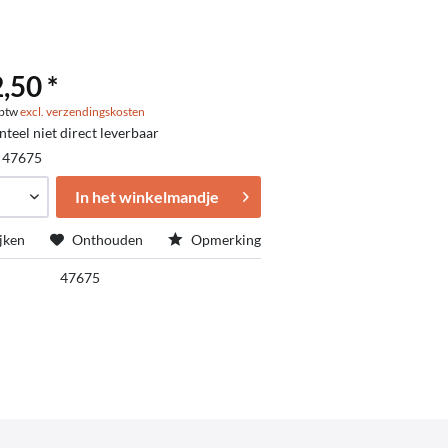
,50 *
. btw
excl. verzendingskosten
eel niet direct leverbaar
:
47675
In het winkelmandje
jken
Onthouden
Opmerking
47675