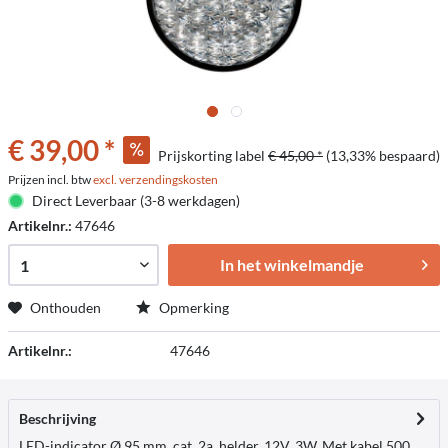
€ 39,00 *
Prijskorting label
€ 45,00 *
(13,33% bespaard)
Prijzen incl. btw
excl. verzendingskosten
Direct Leverbaar (3-8 werkdagen)
Artikelnr.:
47646
In het winkelmandje
Onthouden
Opmerking
Artikelnr.:
47646
Beschrijving
LED-indicator Ø 95 mm, cat. 2a, helder, 12V, 3W. Met kabel 500