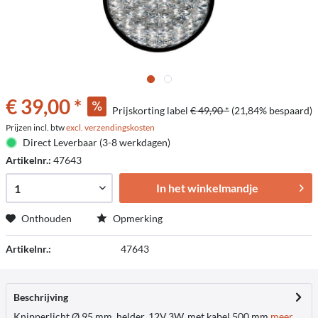
€ 39,00 *
Prijskorting label
€ 49,90 *
(21,84% bespaard)
Prijzen incl. btw
excl. verzendingskosten
Direct Leverbaar (3-8 werkdagen)
Artikelnr.:
47643
In het winkelmandje
Onthouden
Opmerking
Artikelnr.:
47643
Beschrijving
Knipperlicht Ø 95 mm, helder, 12V,3W, met kabel 500 mm.
meer