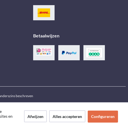
Betaalwijzen
j anderszins beschreven
e
sites en
Afwijzen
Alles accepteren
Configureren