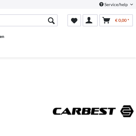
Service/help
€ 0,00 *
en