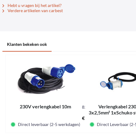
Hebt u vragen bij het artikel?
Verdere artikelen van carbest
Klanten bekeken ook
230V verlengkabel 10m
Verlengkabel 23
82024
3x2,5mm² 1xSchuko s
€ 29,95 *
2xSchukokupp
Direct leverbaar (2-5 werkdagen)
Direct Leverbaar (2