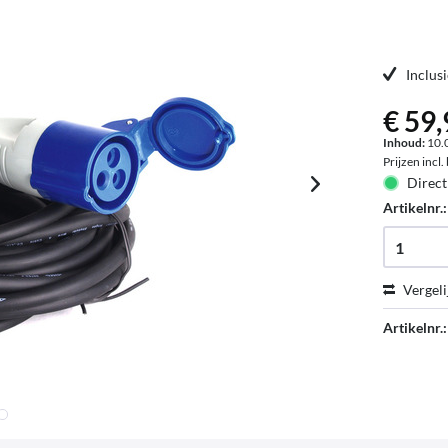
Inclus
€ 59,
Inhoud:
10.0
Prijzen incl
Direct
Artikelnr.
Vergeli
Artikelnr.: