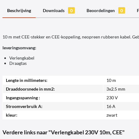
Beschrijving
Downloads
0
Beoordelingen
0
F
10 m met CEE-stekker en CEE-koppeling, neopreen rubberen kabel. Ge
leveringsomvang:
Verlengkabel
Draagtas
Lengte in millimeters:
10 m
Draaddoorsnede in mm2:
3x2.5 mm
Ingangsspanning :
230 V
Stroomverbruik A:
16 A
kleur:
zwart
Verdere links naar "Verlengkabel 230V 10m, CEE"