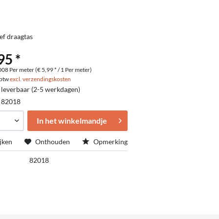
ief draagtas
95 *
08 Per meter (€ 5,99 * / 1 Per meter)
. btw
excl. verzendingskosten
 leverbaar (2-5 werkdagen)
:
82018
In het winkelmandje
jken
Onthouden
Opmerking
82018