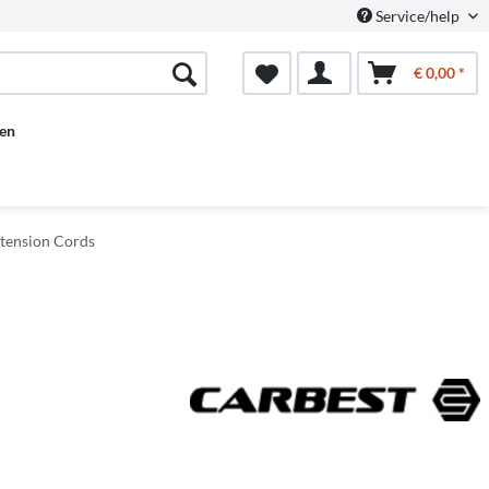
Service/help
€ 0,00 *
en
xtension Cords