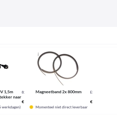
0V 1,5m
Magneetband 2x 800mm
82006
E5169
tekker naar
€ 5,60 *
€ 11,10 *
lung
-5 werkdagen)
Momenteel niet direct leverbaar