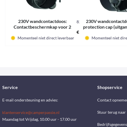
230V wandcontactdoos:
230V wandcontactdo
820782L
Contactbeschermkap voor 2
protection cap (uitgan
€ 1,75 *
kabels, installatiediepte 45mm.
Losse, onverp
Momenteel niet direct leverbaar
Momenteel niet dire
Service
Shopservice
E-mail ondersteuning en advies:
Contact opneme
Stuur terug naar
klantenservice@camperpassie.nl
Maandag tot Vrijdag, 10.00 uur - 17.00 uur
Bedrijfsgegevens