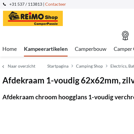
+31 537 / 113813 |
Contacteer
Home
Kampeerartikelen
Camperbouw
Camper 
Naar overzicht
Startpagina
Camping Shop
Electrics, B
Afdekraam 1-voudig 62x62mm, zilv
Afdekraam chroom hoogglans 1-voudig verch