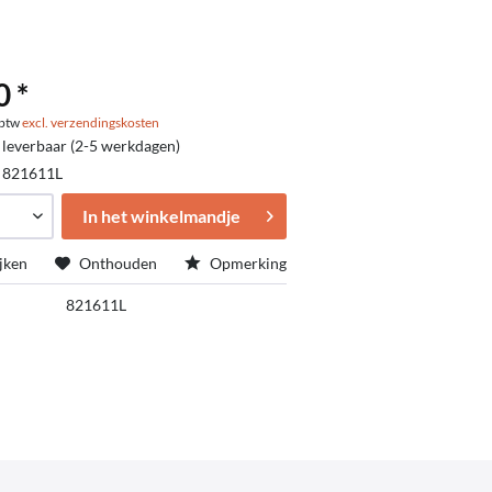
0 *
. btw
excl. verzendingskosten
 leverbaar (2-5 werkdagen)
:
821611L
In het winkelmandje
jken
Onthouden
Opmerking
821611L