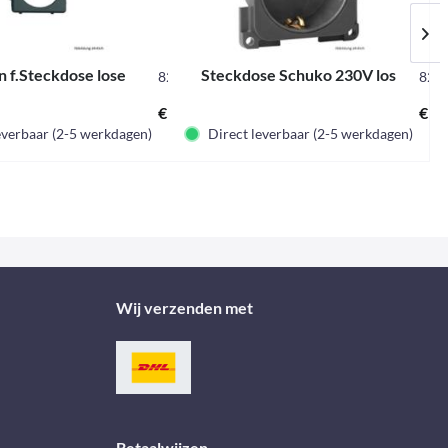
 f.Steckdose lose
Steckdose Schuko 230V los
821674L
820
€ 1,40 *
€ 4,
everbaar (2-5 werkdagen)
Direct leverbaar (2-5 werkdagen)
Wij verzenden met
Betaalwijzen