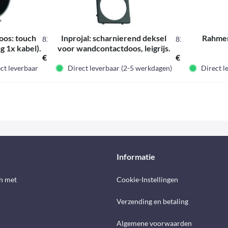
os: touch
Inprojal: scharnierend deksel
Rahmen
820781L
821670L
g 1x kabel).
voor wandcontactdoos, leigrijs.
€ 1,75 *
€ 1,90 *
akte
Los, uitgepakt
ct leverbaar
Direct leverbaar (2-5 werkdagen)
Direct l
Informatie
n met
Cookie-Instellingen
Verzending en betaling
Algemene voorwaarden