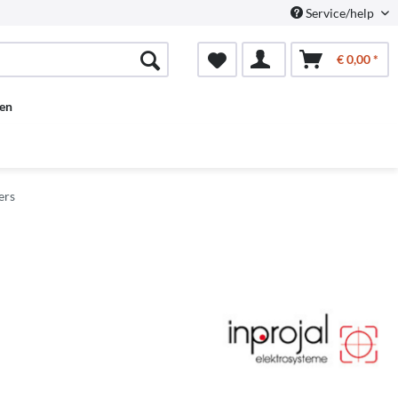
Service/help
€ 0,00 *
en
ers