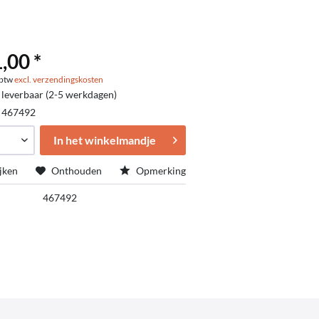
,00 *
. btw
excl. verzendingskosten
 leverbaar (2-5 werkdagen)
:
467492
In het winkelmandje
jken
Onthouden
Opmerking
467492