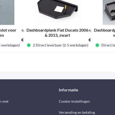
slot voor
Dashboardplank Fiat Ducato 2006
Dashboardp
464351
46394
en
& 2013, zwart
v
€ 94,80 *
€ 119,00 *
-5 werkdagen)
2 Direct leverbaar (2-5 werkdagen)
Direct l
Informatie
n met
Cookie-Instellingen
Verzending en betaling