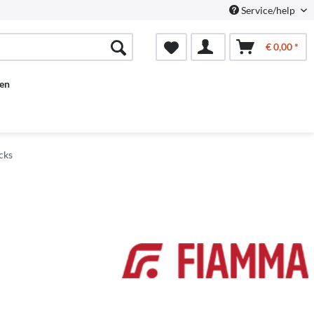
Service/help
€ 0,00 *
en
cks