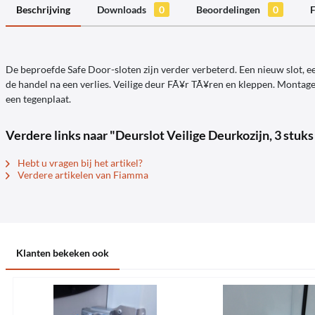
Beschrijving
Downloads
0
Beoordelingen
0
F
De beproefde Safe Door-sloten zijn verder verbeterd. Een nieuw slot, e
de handel na een verlies. Veilige deur FÃ¥r TÃ¥ren en kleppen. Montag
een tegenplaat.
Verdere links naar "Deurslot Veilige Deurkozijn, 3 stuks 
Hebt u vragen bij het artikel?
Verdere artikelen van Fiamma
Klanten bekeken ook