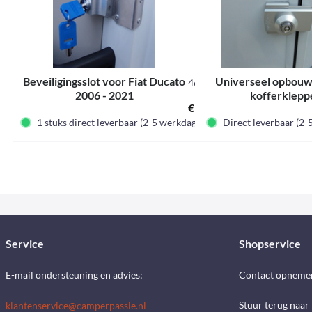
Beveiligingsslot voor Fiat Ducato
Universeel opbouw
464354
2006 - 2021
kofferklepp
€ 192,80 *
1 stuks direct leverbaar (2-5 werkdagen)
Direct leverbaar (2
Service
Shopservice
E-mail ondersteuning en advies:
Contact opneme
Stuur terug naar
klantenservice@camperpassie.nl