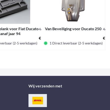
lank voor Fiat Ducato
Van Beveiliging voor Ducato 250
46203
467
anaf jaar 94
€ 45,00 *
€ 33
everbaar (2-5 werkdagen)
1 Direct leverbaar (2-5 werkdagen)
Wij verzenden met