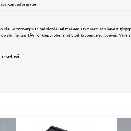
abrikant informatie
en nieuw ontwerp van het slotdeksel met een asymmetrisch bevestigingspu
e op aluminium TÃ¥r of klepprofiel, met 3 zelftappende schroeven. Verei
in set wit"