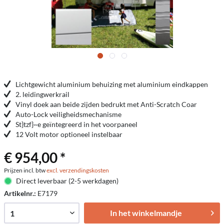
Lichtgewicht aluminium behuizing met aluminium eindkappen
2. leidingwerkrail
Vinyl doek aan beide zijden bedrukt met Anti-Scratch Coar
Auto-Lock veiligheidsmechanisme
St}tzf}~e geïntegreerd in het voorpaneel
12 Volt motor optioneel instelbaar
€ 954,00 *
Prijzen incl. btw
excl. verzendingskosten
Direct leverbaar (2-5 werkdagen)
Artikelnr.:
E7179
In het winkelmandje