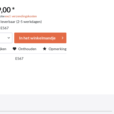
,00 *
. btw
excl. verzendingskosten
 leverbaar (2-5 werkdagen)
:
E567
In het winkelmandje
jken
Onthouden
Opmerking
E567