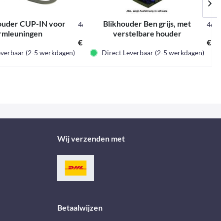
uder CUP-IN voor
Blikhouder Ben grijs, met
E
46220
462
rmleuningen
verstelbare houder
€ 30,95 *
€ 4,
everbaar (2-5 werkdagen)
Direct Leverbaar (2-5 werkdagen)
Wij verzenden met
Betaalwijzen