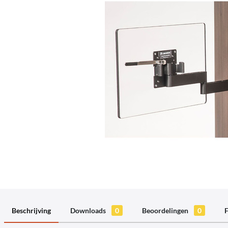
Beschrijving
Downloads
0
Beoordelingen
0
F