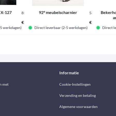
r X-127
92° meubelscharnier
Bekerho
850383
53229
a
€ 499,00 *
€ 7,95 *
2-5 werkdagen)
Direct leverbaar (2-5 werkdagen)
Direct l
Informatie
n met
Cookie-Instellingen
Verzending en betaling
Algemene voorwaarden