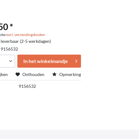
50 *
. btw
excl. verzendingskosten
 leverbaar (2-5 werkdagen)
:
9156532
In het winkelmandje
jken
Onthouden
Opmerking
9156532