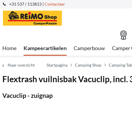
+31 537 / 113813 |
Contacteer
Home
Kampeerartikelen
Camperbouw
Camper 
Naar overzicht
Startpagina
Camping Shop
Camping Tab
Flextrash vuilnisbak Vacuclip, in
Vacuclip - zuignap