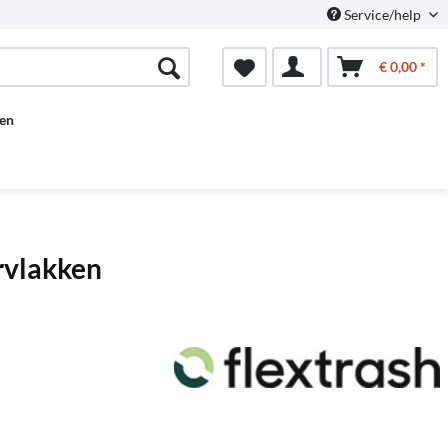
Service/help
€ 0,00 *
en
rvlakken