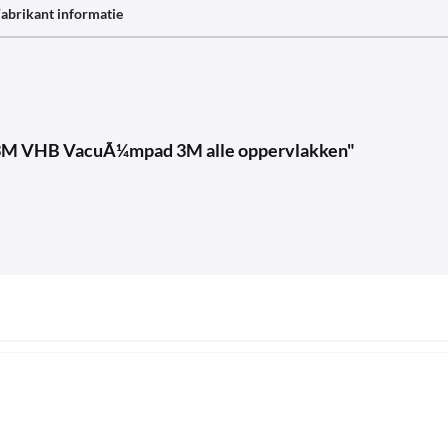
abrikant informatie
cl. 3M VHB VacuÃ¼mpad 3M alle oppervlakken"