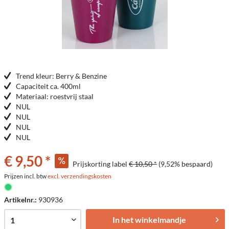
Trend kleur: Berry & Benzine
Capaciteit ca. 400ml
Materiaal: roestvrij staal
NUL
NUL
NUL
NUL
€ 9,50 *
Prijskorting label
€ 10,50 *
(9,52% bespaard)
Prijzen incl. btw
excl. verzendingskosten
Artikelnr.:
930936
In het winkelmandje