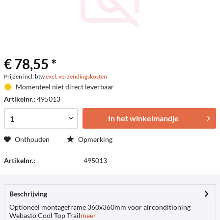
€ 78,55 *
Prijzen incl. btw
excl. verzendingskosten
Momenteel niet direct leverbaar
Artikelnr.:
495013
In het winkelmandje
Onthouden
Opmerking
Artikelnr.:
495013
Beschrijving
Optioneel montageframe 360x360mm voor airconditioning
Webasto Cool Top Trail
meer