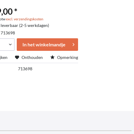
,00 *
. btw
excl. verzendingskosten
 leverbaar (2-5 werkdagen)
:
713698
In het winkelmandje
jken
Onthouden
Opmerking
713698