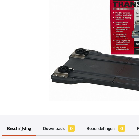
Beschrijving
Downloads
0
Beoordelingen
0
F