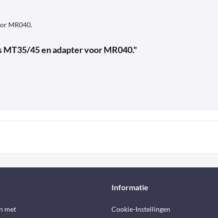
oor MR040.
rs MT35/45 en adapter voor MR040."
Informatie
n met
Cookie-Instellingen