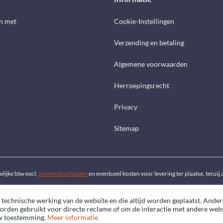
n met
Cookie-Instellingen
Verzending en betaling
Algemene voorwaarden
Herroepingsrecht
Privacy
Sitemap
telijke btw excl.
verzendingskosten
en eventueel kosten voor levering ter plaatse, tenzi
 technische werking van de website en die altijd worden geplaatst. Ander
worden gebruikt voor directe reclame of om de interactie met andere web
uw toestemming.
Meer informatie