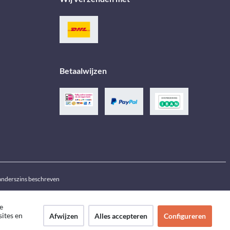
Betaalwijzen
j anderszins beschreven
e
sites en
Afwijzen
Alles accepteren
Configureren