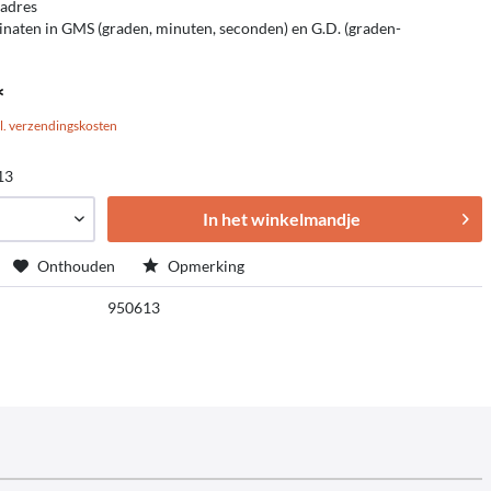
 adres
aten in GMS (graden, minuten, seconden) en G.D. (graden-
*
l. verzendingskosten
13
In het winkelmandje
Onthouden
Opmerking
950613