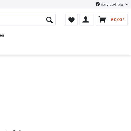
Service/help
€ 0,00 *
en