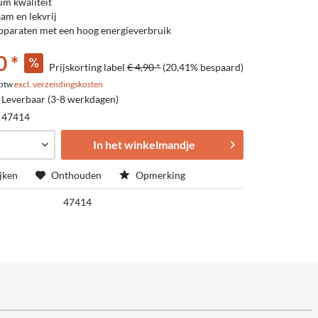
m kwaliteit
am en lekvrij
pparaten met een hoog energieverbruik
0 *
Prijskorting label
€ 4,90 *
(20,41% bespaard)
. btw
excl. verzendingskosten
 Leverbaar (3-8 werkdagen)
:
47414
In het winkelmandje
jken
Onthouden
Opmerking
47414