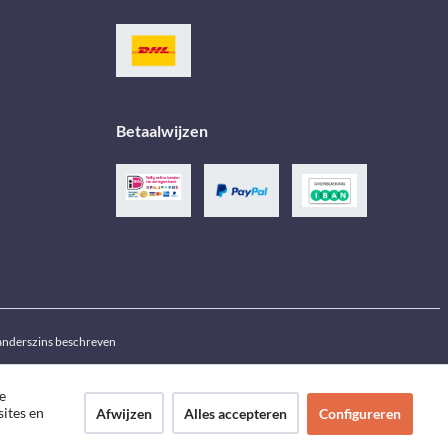
Betaalwijzen
j anderszins beschreven
e
sites en
Afwijzen
Alles accepteren
Configureren